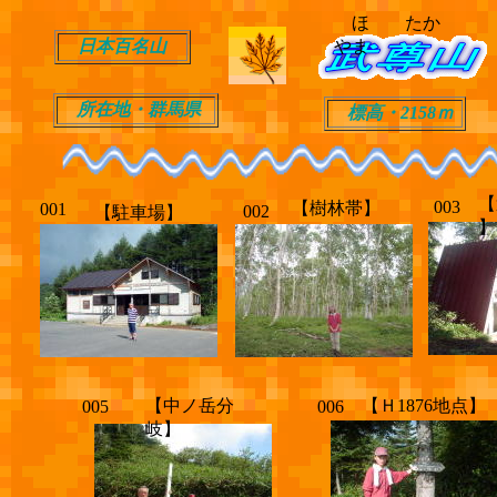
ほ たか
日本百名山
やま
所在地・群馬県
標高・2158ｍ
【
003
【樹林帯】
001
002
【駐車場】
】
【中ノ岳分
【Ｈ1876地点】
005
006
岐】