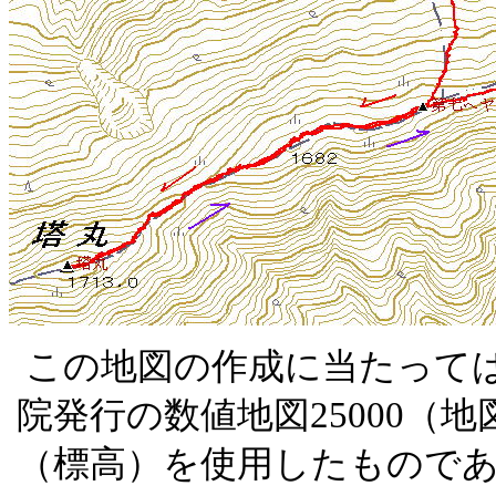
この地図の作成に当たって
院発行の数値地図
25000
（地
（標高）を使用したもので