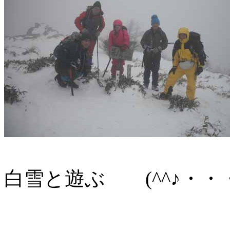
白雪と遊ぶ (^^
山頂で記