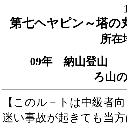
第七ヘヤピン～塔の
所在
09年 納山登山
ろ山
【このル－トは中級者向
迷い事故が起きても当方