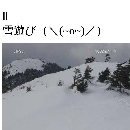
山頂で記
雪遊び（＼(~o~)／）