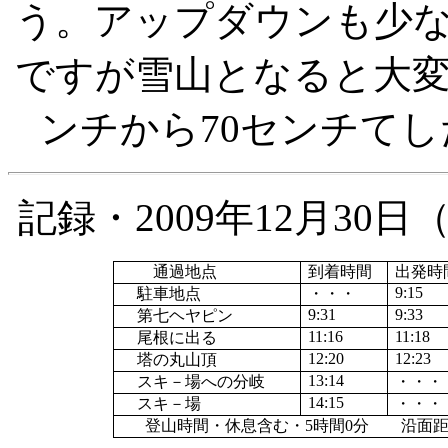
う。アップダウンも少
ですが雪山となると大
ンチから
70
センチてし
記録・
2009
年
12
月
30
日
通過地点
到着時間
出発時
9:15
駐車地点
・・・
9:31
9:33
第七ヘヤピン
11:16
11:18
尾根に出る
12:20
12:23
塔の丸山頂
13:14
スキ－場への分岐
・・・
14:15
スキ－場
・・・
登山時間・休息含む・
5
時間
0
分 沿面距