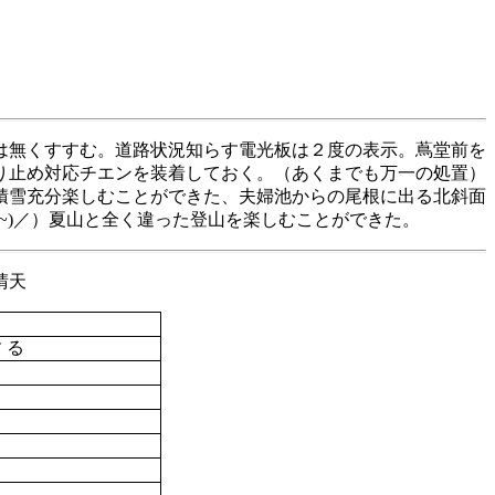
は無くすすむ。道路状況知らす電光板は２度の表示。蔦堂前を
り止め対応チエンを装着しておく。（あくまでも万一の処置）
積雪充分楽しむことができた、夫婦池からの尾根に出る北斜面
~)
／）夏山と全く違った登山を楽しむことができた。
晴天
す
る