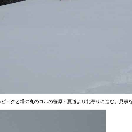
1582ｍピ－クと塔の丸のコルの笹原・夏道より北寄りに進む。見事な