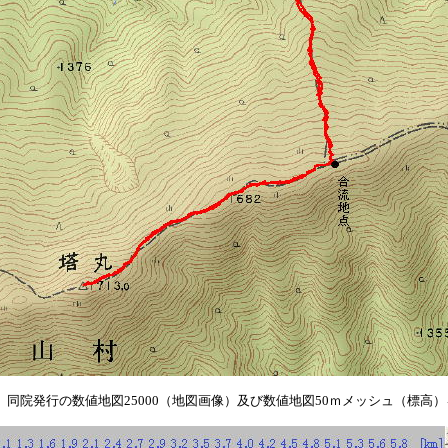
、同院発行の数値地図
25000
（地図画像）及び数値地図
50
ｍメッシュ（標高）