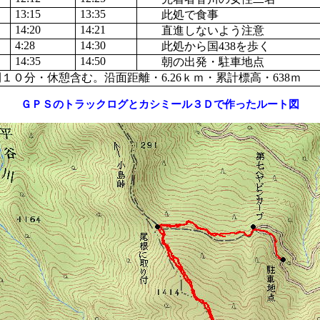
13:15
13:35
此処で食事
14:20
14:21
直進しないよう注意
4:28
14:30
此処から国
438
を歩く
14:35
14:50
朝の出発・駐車地点
間１０分・休憩含む。
沿面距離・6.26ｋｍ・累計標高・638ｍ
ＧＰＳのトラックログとカシミール３Ｄで作ったルート図