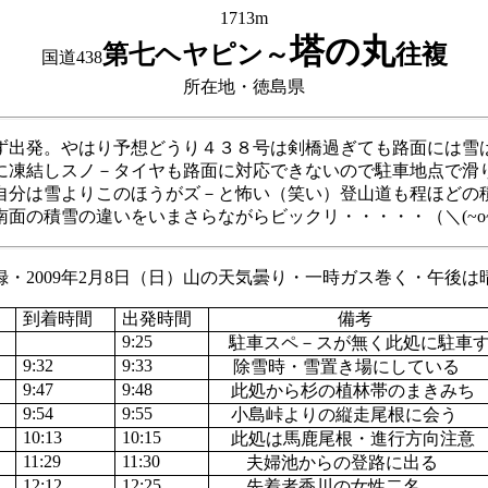
1713m
塔の丸
第七ヘヤピン～
往複
国道438
所在地・徳島県
ず出発。やはり予想どうり４３８号は剣橋過ぎても路面には雪
に凍結しスノ－タイヤも路面に対応できないので駐車地点で滑
自分は雪よりこのほうがズ－と怖い（笑い）登山道も程ほどの
南面の積雪の違いをいまさらながらビックリ・・・・・（＼
(~o
録・
2009
年
2
月
8
日（日）山の天気曇り・一時ガス巻く・午後は
到着時間
出発時間
備考
9:25
駐車スペ－スが無く此処に駐車
9:32
9:33
除雪時・雪置き場にしている
9:47
9:48
此処から杉の植林帯のまきみち
9:54
9:55
小島峠よりの縦走尾根に会う
10:13
10:15
此処は馬鹿尾根・進行方向注意
11:29
11:30
夫婦池からの登路に出る
12:12
12:25
先着者香川の女性二名