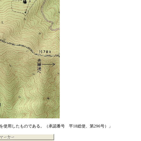
を使用したものである。
（承認番号 平
18
総使、第
296
号）」