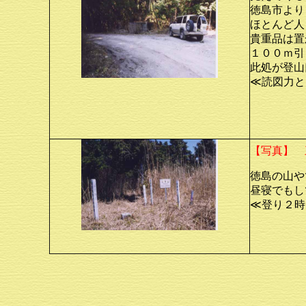
徳島市より
ほとんど人
貴重品は置
１００ｍ引
此処が登山
≪読図力と
【写真】 
徳島の山や
昼寝でもして
≪登り２時