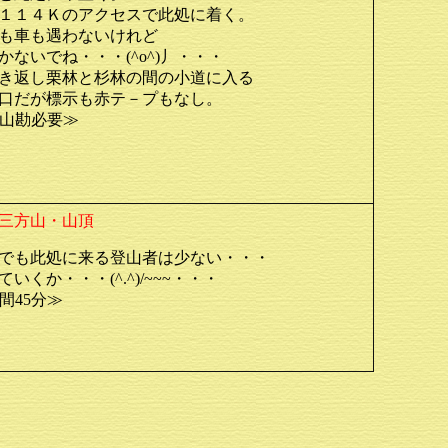
１１４Ｋのアクセスで此処に着く。
も車も遇わないけれど
かないでね・・・(^o^)丿・・・
き返し栗林と杉林の間の小道に入る
口だが標示も赤テ－プもなし。
山勘必要≫
三方山・山頂
でも此処に来る登山者は少ない・・・
いくか・・・(^.^)/~~~・・・
間45分≫