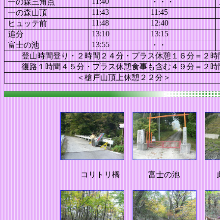
11:40
一の森三角点
・・・
11:43
11:45
一の森山頂
11:48
12:40
ヒュッテ前
13:10
13:15
追分
13:55
富士の池
・・
登山時間登り・２時間２４分・プラス休憩１６分＝２時
復路１時間４５分・プラス休憩食事も含む４９分＝２時
＜槍戸山頂上休憩２２分＞
コリトリ橋
富士の池
此