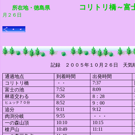
コリトリ橋～富
所在地・徳島県
月２６日
記録 ２００５年１０月２６日 天気
通過地点
到着時間
出発時間
7:37
コリトリ橋
・・
7:52
8:09
富士の池
8:26
林道交わる
8
：
28
8:52
ヒュッテ７０分
9
：
00
9:11
9:12
追分
9:55
肉渕分岐
・・・
10:10
10:15
一の森山頂
10:49
11:11
槍戸山