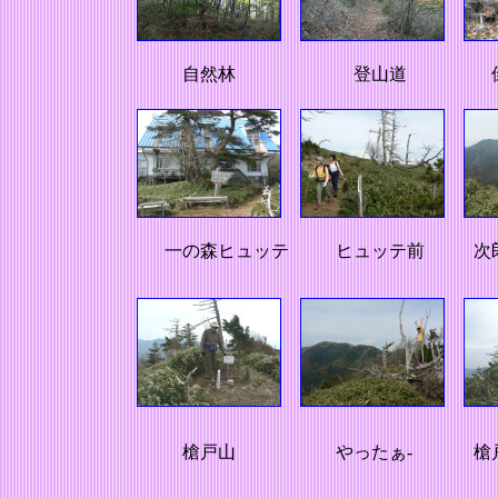
自然林
登山道
倒
一の森ヒュッテ
ヒュッテ前
次郎
槍戸山
やったぁ-
槍戸