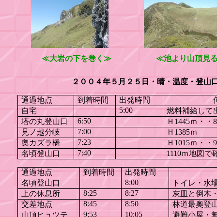
≪大岩の下を巻く≫
≪池より山頂見
２００４年５月２５日・晴・温度・登山
通過地点
到着時間
出発時間
何でも
5:00
自宅
燃料補給して
6:50
塔の丸登山口
Ｈ
1445
ｍ・・
8
7:00
見ノ越分岐
Ｈ
1385
ｍ
7:23
奧カズラ橋
Ｈ
1015
ｍ・・
9
7:40
名頃登山口
1110
ｍ地図で
通過地点
到着時間
出発時間
何で
8:00
名頃登山口
トイレ・水
8:25
8:27
上の休息所
灰皿と倒木
8:45
8:50
交差地点
林道最奧登
9:53
10:05
山頂ヒュツテ
避難小屋・