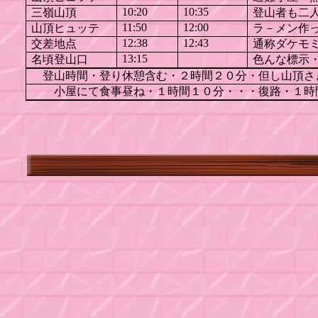
10:20
10:35
三嶺山頂
登山者も二
11:50
12:00
山頂ヒュッテ
ラ－メン作
12:38
12:43
交差地点
通称ダケモ
13:15
名頃登山口
色んな標示
登山時間・登り休憩含む・２時間２０分・但し山頂さ
小屋にて食事昼ね・１時間１０分・・・復路・１時