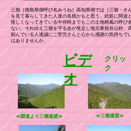
三嶺［徳島県側呼び名みうね］高知県側では［三嶺・さ
を見て暮らしてきた人達の名残かもと思う。此処に阿波
怪しくなってきている中何時までもこの土地柄風の呼び
ない。それゆえ三嶺を守る会が発足し地元東祖谷山村、
励んでいる人達誠にご苦労さんと心から感謝の気持ちで
はありませんか。
ビデ
クリッ
ク
オ
≪三嶺遠望≫
≪国道より三嶺遠望≫