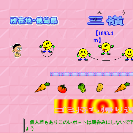
み う
ね
【1893.4
ｍ】
個人差もありこのレポ－トは鵜呑みにしないで下
ょう