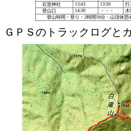
13:43
13:50
石堂神社
行
14:30
登山口
・・・
木
登山時間・登り・
2
時間
59
分・山頂休憩
ＧＰＳのトラックログと