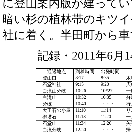
に登山案内版が建ってい
暗い杉の植林帯のキツイ
社に着く。半田町から車
記録・
2011
年
6
月
1
通過地点
到着時間
出発時間
8:17
8:35
登山口
木
9:15
9:20
石堂神社
広
10:26
10*27
白滝山分岐
一
10:32
10:35
白滝山
分
10:40
分岐
・・・
行
11:10
11:14
大工石の小屋
リ
11:18
11:20
御塔石
一
11:34
12:20
石堂山
矢
12:50
白滝分岐
・・・
帰