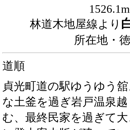
1526.
林道木地屋線より
所在地・
道順
貞光町道の駅ゆうゆう舘
な土釜を過ぎ岩戸温泉越
む、最終民家を過ぎて大