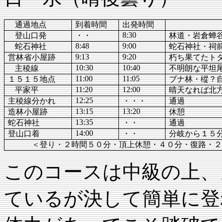
通過地点
到着時間
出発時間
注意記入
8:30
登山口発
・・
林道・岩倉蝉
8:48
9:00
蛇石神社
蛇石神社・祠
9:13
9:20
営林省小屋跡
朽ち果てたト
10:30
10:40
主稜線
不明朗な平坦
11:00
11:05
１５１５地点
ブナ林・樅？
11:20
12:00
平家平
晴天なれば北
12:25
主稜線分かれ
・・・
通過
13:15
13:20
造林小屋跡
休憩
13:35
蛇石神社
・・
通過
14:00
登山口着
・・
分岐から１５
＜登り・２時間５０分・頂上休憩・４０分・復路・２時
このコースは中級の上、
ているが決して簡単に登