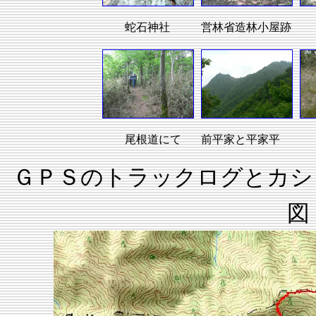
蛇石神社
営林省造林小屋跡
尾根道にて
前平家と平家平
ＧＰＳのトラックログとカシ
図