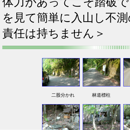
体力があってこそ踏破で
を見て簡単に入山し不測
責任は持ちません＞
二股分かれ
林道標柱
登