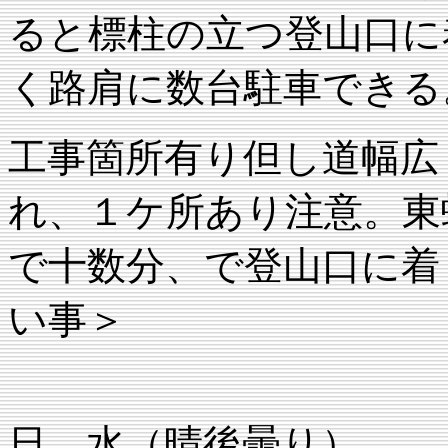
ると標柱の立つ登山口に
く路肩に数台駐車できる
工事箇所有り但し道幅広
れ、１ケ所あり注意。東
で十数分、で登山口に着
い事＞
記録・２０
日 水（晴後曇り）