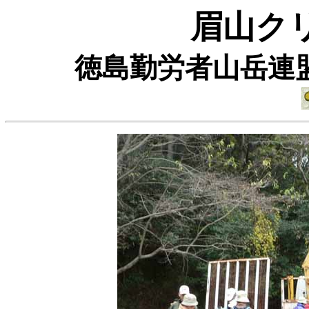
眉山ク
徳島勤労者山岳連