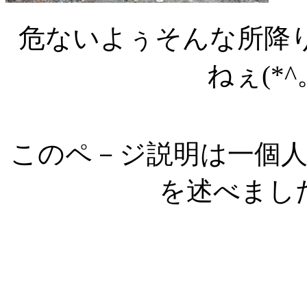
危ないよぅそんな所降り
ねぇ(*^
このペ－ジ説明は一個
を述べまし