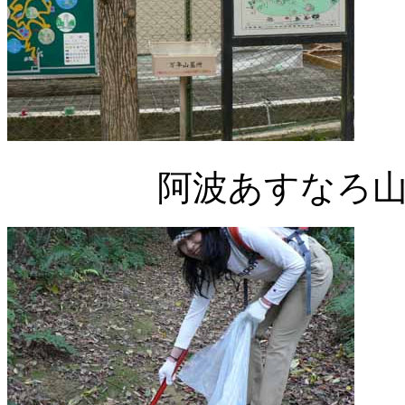
阿波あすなろ