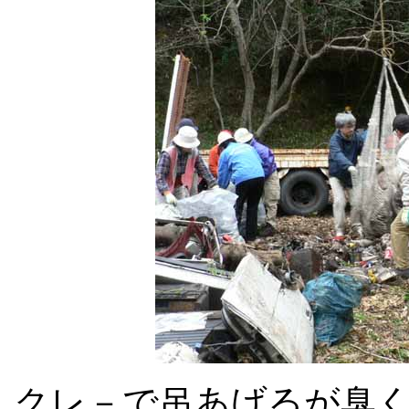
クレ－で吊あげるが臭く