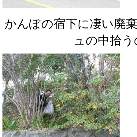
かんぽの宿下に凄い廃
ュの中拾うの