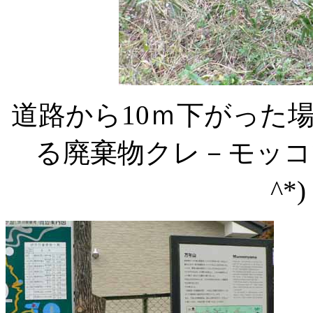
道路から10ｍ下がった
る廃棄物クレ－モッコ
^*